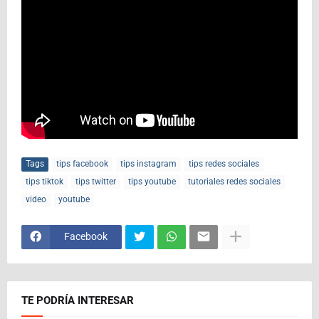
Tags
tips facebook
tips instagram
tips redes sociales
tips tiktok
tips twitter
tips youtube
tutoriales redes sociales
video
youtube
Facebook
TE PODRÍA INTERESAR