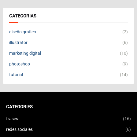
CATEGORIAS
diseño grafico
(2)
illustrator
(6)
marketing digital
(10)
photoshop
(9)
tutorial
(14)
CATEGORIES
frases
(16)
redes sociales
(6)